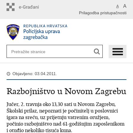
Preskoči
A
A
na
Prilagodba pristupačnosti
glavni
sadržaj
Objavljeno: 03.04.2011.
Razbojništvo u Novom Zagrebu
Jučer, 2. travnja oko 13,30 sati u Novom Zagrebu,
Školski prilaz, nepoznati je počinitelj u poslovnici
igara na sreću, uz prijetnju vatrenim oružjem,
počinio razbojništvo nad 61-godišnjim zaposlenikom
i otuđio nekoliko tisuća kuna.