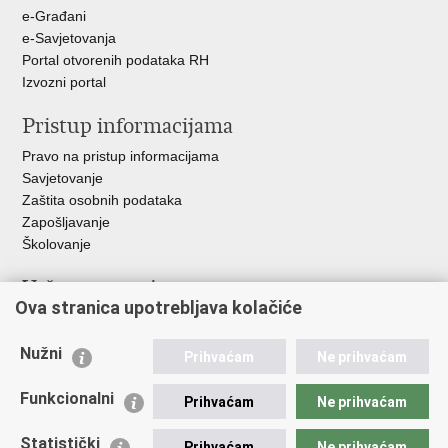
e-Građani
e-Savjetovanja
Portal otvorenih podataka RH
Izvozni portal
Pristup informacijama
Pravo na pristup informacijama
Savjetovanje
Zaštita osobnih podataka
Zapošljavanje
Školovanje
Važne poveznice
Ova stranica upotrebljava kolačiće
Ministarstvo unutarnjih poslova
Sindikati
Nužni
Prihvaćam
Ne prihvaćam
Udruge
Dom zdravlja MUP-a
Funkcionalni
Prihvaćam
Ne prihvaćam
Policijska akademija
Muzej policije
Statistički
Prihvaćam
Ne prihvaćam