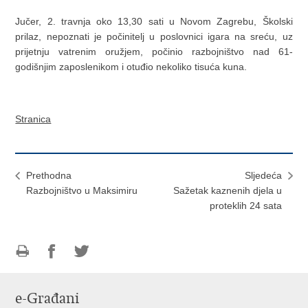
Jučer, 2. travnja oko 13,30 sati u Novom Zagrebu, Školski
prilaz, nepoznati je počinitelj u poslovnici igara na sreću, uz
prijetnju vatrenim oružjem, počinio razbojništvo nad 61-
godišnjim zaposlenikom i otuđio nekoliko tisuća kuna.
Stranica
Prethodna
Sljedeća
Razbojništvo u Maksimiru
Sažetak kaznenih djela u
proteklih 24 sata
Ispiši
Podijeli
Podijeli
stranicu
na
na
e-Građani
Facebooku
Twitteru