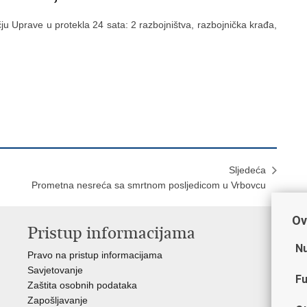
ju Uprave u protekla 24 sata: 2 razbojništva, razbojnička krađa,
Sljedeća
Prometna nesreća sa smrtnom posljedicom u Vrbovcu
Ov
Pristup informacijama
V
Nu
Pravo na pristup informacijama
Min
Savjetovanje
Sin
Fu
Zaštita osobnih podataka
Ud
Zapošljavanje
Dom