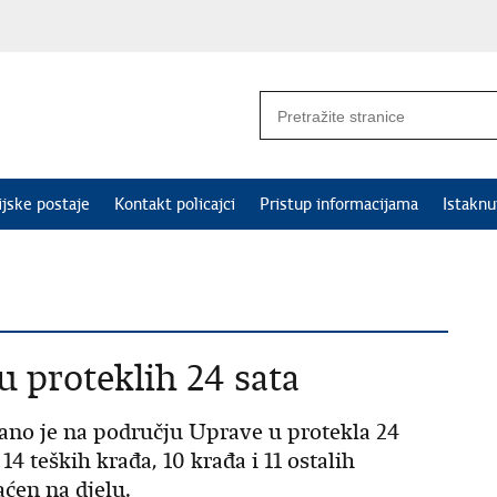
ijske postaje
Kontakt policajci
Pristup informacijama
Istakn
u proteklih 24 sata
rano je na području Uprave u protekla 24
14 teških krađa, 10 krađa i 11 ostalih
vaćen na djelu.