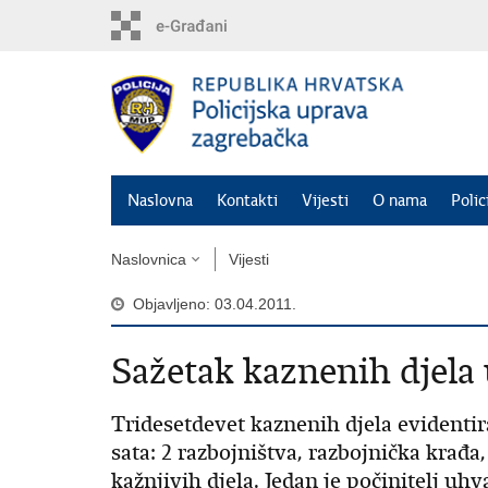
Preskoči
na
glavni
sadržaj
Naslovna
Kontakti
Vijesti
O nama
Polic
Naslovnica
Vijesti
Objavljeno: 03.04.2011.
Sažetak kaznenih djela 
Tridesetdevet kaznenih djela evidenti
sata: 2 razbojništva, razbojnička krađa, 
kažnjivih djela. Jedan je počinitelj uh