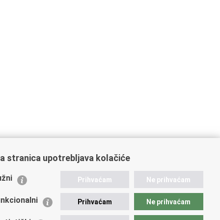
a stranica upotrebljava kolačiće
ažne poveznice
žni
Prihvaćam
Ne prihvaćam
istarstvo unutarnjih poslova
dikati
nkcionalni
Prihvaćam
Ne prihvaćam
ruge
 zdravlja MUP-a