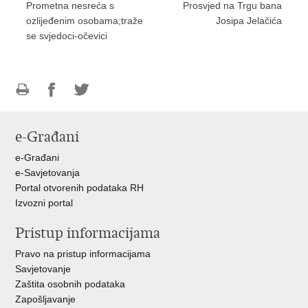
Prometna nesreća s
Prosvjed na Trgu bana
ozlijeđenim osobama;traže
Josipa Jelačića
se svjedoci-očevici
Ispiši
Podijeli
Podijeli
stranicu
na
na
e-Građani
Facebooku
Twitteru
e-Građani
e-Savjetovanja
Portal otvorenih podataka RH
Izvozni portal
Pristup informacijama
Pravo na pristup informacijama
Savjetovanje
Zaštita osobnih podataka
Zapošljavanje