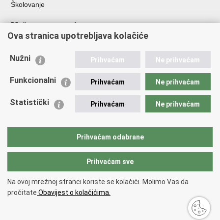
Školovanje
Važne poveznice
Ova stranica upotrebljava kolačiće
Ministarstvo unutarnjih poslova
Sindikati
Nužni
Prihvaćam
Ne prihvaćam
Udruge
Dom zdravlja MUP-a
Funkcionalni
Prihvaćam
Ne prihvaćam
Policijska akademija
Muzej policije
Statistički
Prihvaćam
Ne prihvaćam
Zaklada policijske solidarnosti
Centar za forenzična ispitivanja, istraživanja i vještačenja "Ivan
Vučetić"
Prihvaćam odabrane
Policijske uprave
Prihvaćam sve
Povratak na vrh
Na ovoj mrežnoj stranci koriste se kolačići. Molimo Vas da
Copyright © 2026 Policijska uprava zagrebačka.
Uvjeti korištenja
.
Izjava o
pročitate
Obavijest o kolačićima.
pristupačnosti
.