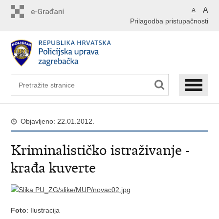
Preskoči
A
A
na
Prilagodba pristupačnosti
glavni
sadržaj
Objavljeno: 22.01.2012.
Kriminalističko istraživanje -
krađa kuverte
Foto
: Ilustracija