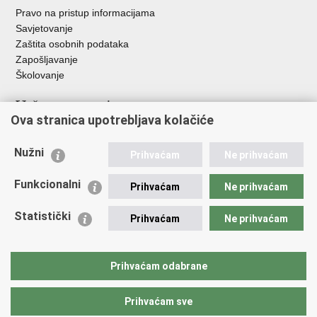
Pravo na pristup informacijama
Savjetovanje
Zaštita osobnih podataka
Zapošljavanje
Školovanje
Važne poveznice
Ova stranica upotrebljava kolačiće
Ministarstvo unutarnjih poslova
Sindikati
Nužni
Prihvaćam
Ne prihvaćam
Udruge
Dom zdravlja MUP-a
Funkcionalni
Prihvaćam
Ne prihvaćam
Policijska akademija
Muzej policije
Statistički
Prihvaćam
Ne prihvaćam
Zaklada policijske solidarnosti
Centar za forenzična ispitivanja, istraživanja i vještačenja "Ivan
Vučetić"
Prihvaćam odabrane
Policijske uprave
Prihvaćam sve