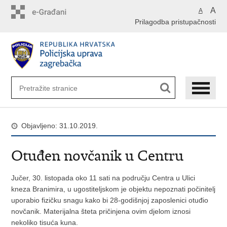
Preskoči
A
A
na
Prilagodba pristupačnosti
glavni
sadržaj
Objavljeno: 31.10.2019.
Otuđen novčanik u Centru
Jučer, 30. listopada oko 11 sati na području Centra u Ulici
kneza Branimira, u ugostiteljskom je objektu nepoznati počinitelj
uporabio fizičku snagu kako bi 28-godišnjoj zaposlenici otuđio
novčanik. Materijalna šteta pričinjena ovim djelom iznosi
nekoliko tisuća kuna.