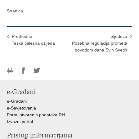
Stranica
Prethodna
Sljedeća
Teška tjelesna ozljeda
Posebna regulacija prometa
povodom dana Svih Svetih
Ispiši
Podijeli
Podijeli
stranicu
na
na
e-Građani
Facebooku
Twitteru
e-Građani
e-Savjetovanja
Portal otvorenih podataka RH
Izvozni portal
Pristup informacijama