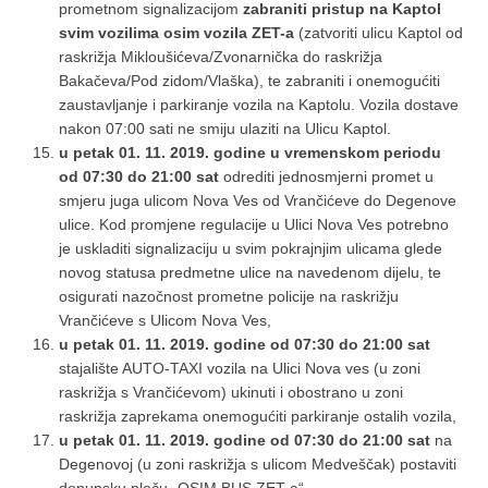
prometnom signalizacijom
zabraniti pristup na Kaptol
svim vozilima osim vozila ZET-a
(zatvoriti ulicu Kaptol od
raskrižja Mikloušićeva/Zvonarnička do raskrižja
Bakačeva/Pod zidom/Vlaška), te zabraniti i onemogućiti
zaustavljanje i parkiranje vozila na Kaptolu. Vozila dostave
nakon 07:00 sati ne smiju ulaziti na Ulicu Kaptol.
u petak 01. 11. 2019. godine u vremenskom periodu
od 07:30 do 21:00 sat
odrediti jednosmjerni promet u
smjeru juga ulicom Nova Ves od Vrančićeve do Degenove
ulice. Kod promjene regulacije u Ulici Nova Ves potrebno
je uskladiti signalizaciju u svim pokrajnjim ulicama glede
novog statusa predmetne ulice na navedenom dijelu, te
osigurati nazočnost prometne policije na raskrižju
Vrančićeve s Ulicom Nova Ves,
u petak 01. 11. 2019. godine od 07:30 do 21:00 sat
stajalište AUTO-TAXI vozila na Ulici Nova ves (u zoni
raskrižja s Vrančićevom) ukinuti i obostrano u zoni
raskrižja zaprekama onemogućiti parkiranje ostalih vozila,
u petak 01. 11. 2019. godine od 07:30 do 21:00 sat
na
Degenovoj (u zoni raskrižja s ulicom Medveščak) postaviti
dopunsku ploču „OSIM BUS ZET-a“,