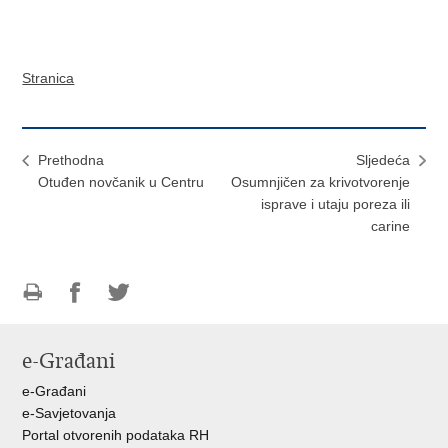
Stranica
Prethodna
Sljedeća
Otuđen novčanik u Centru
Osumnjičen za krivotvorenje
isprave i utaju poreza ili
carine
Ispiši
Podijeli
Podijeli
stranicu
na
na
e-Građani
Facebooku
Twitteru
e-Građani
e-Savjetovanja
Portal otvorenih podataka RH