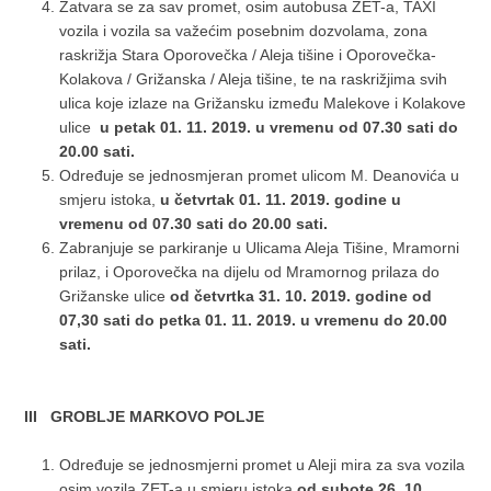
Zatvara se za sav promet, osim autobusa ZET-a, TAXI
vozila i vozila sa važećim posebnim dozvolama, zona
raskrižja Stara Oporovečka / Aleja tišine i Oporovečka-
Kolakova / Grižanska / Aleja tišine, te na raskrižjima svih
ulica koje izlaze na Grižansku između Malekove i Kolakove
ulice
u petak 01. 11. 2019. u vremenu od 07.30 sati do
20.00 sati.
Određuje se jednosmjeran promet ulicom M. Deanovića u
smjeru istoka,
u četvrtak 01. 11. 2019. godine u
vremenu od 07.30 sati do 20.00 sati.
Zabranjuje se parkiranje u Ulicama Aleja Tišine, Mramorni
prilaz, i Oporovečka na dijelu od Mramornog prilaza do
Grižanske ulice
od četvrtka 31. 10. 2019. godine od
07,30 sati do petka 01. 11. 2019. u vremenu do 20.00
sati.
III GROBLJE MARKOVO POLJE
Određuje se jednosmjerni promet u Aleji mira za sva vozila
osim vozila ZET-a u smjeru istoka
od subote 26. 10.