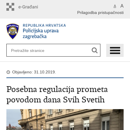
Preskoči
A
A
na
Prilagodba pristupačnosti
glavni
sadržaj
Objavljeno: 31.10.2019.
Posebna regulacija prometa
povodom dana Svih Svetih