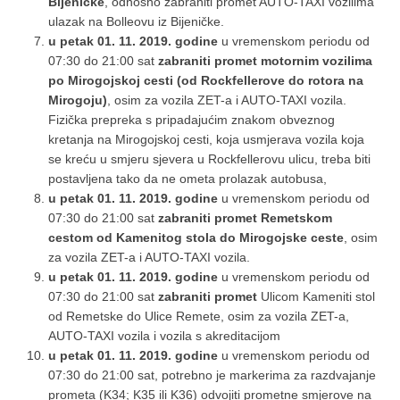
Bijeničke
, odnosno zabraniti promet AUTO-TAXI vozilima
ulazak na Bolleovu iz Bijeničke.
u petak 01. 11. 2019. godine
u vremenskom periodu od
07:30 do 21:00 sat
zabraniti promet motornim vozilima
po Mirogojskoj cesti (od Rockfellerove do rotora na
Mirogoju)
, osim za vozila ZET-a i AUTO-TAXI vozila.
Fizička prepreka s pripadajućim znakom obveznog
kretanja na Mirogojskoj cesti, koja usmjerava vozila koja
se kreću u smjeru sjevera u Rockfellerovu ulicu, treba biti
postavljena tako da ne ometa prolazak autobusa,
u petak 01. 11. 2019. godine
u vremenskom periodu od
07:30 do 21:00 sat
zabraniti promet Remetskom
cestom od Kamenitog stola do Mirogojske ceste
, osim
za vozila ZET-a i AUTO-TAXI vozila.
u petak 01. 11. 2019. godine
u vremenskom periodu od
07:30 do 21:00 sat
zabraniti promet
Ulicom Kameniti stol
od Remetske do Ulice Remete, osim za vozila ZET-a,
AUTO-TAXI vozila i vozila s akreditacijom
u petak 01. 11. 2019. godine
u vremenskom periodu od
07:30 do 21:00 sat, potrebno je markerima za razdvajanje
prometa (K34; K35 ili K36) odvojiti prometne smjerove na