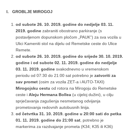
I. GROBLJE MIROGOJ
od subote 26. 10. 2019. godine do nedjelje 03. 11.
2019. godine
zabraniti obostrano parkiranje (s
postavljenom dopunskom pločom „PAUK“) za sva vozila u
Ulici Kameniti stol na dijelu od Remetske ceste do Ulice
Remete.
od
subote 26. 10. 2019. godine do srijede 30. 10. 2019.
godine i od subote 02. 11. 2019. godine do nedjelje
03. 11. 2019. godine
svakodnevno u vremenskom
periodu od 07:30 do 21:00 sat potrebno je
zatvoriti za
sav promet
(osim za vozila ZET-a i AUTO-TAXI)
Mirogojsku cestu
od rotora na Mirogoju do Remetske
ceste i
Aleju Hermana Bollea
(u cijeloj dužini), u cilju
sprječavanja zagušenja nesmetanog odvijanja
prometovanja redovnih autobusnih linija.
od četvrtka 31. 10. 2019. godine u 20:00 sati do petka
01. 11. 2019. godine do 21:00 sat
, potrebno je
markerima za razdvajanje prometa (K34; K35 ili K36)