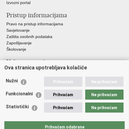
Izvozni portal
Pristup informacijama
Pravo na pristup informacijama
Savjetovanje
Zaštita osobnih podataka
Zapošljavanje
Školovanje
Važne poveznice
Ova stranica upotrebljava kolačiće
Ministarstvo unutarnjih poslova
Sindikati
Nužni
Prihvaćam
Ne prihvaćam
Udruge
Dom zdravlja MUP-a
Funkcionalni
Prihvaćam
Ne prihvaćam
Policijska akademija
Muzej policije
Statistički
Prihvaćam
Ne prihvaćam
Zaklada policijske solidarnosti
Centar za forenzična ispitivanja, istraživanja i vještačenja "Ivan
Vučetić"
Prihvaćam odabrane
Policijske uprave