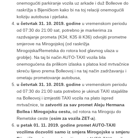
onemogućiti parkiranje vozila uz arkade i duž Bolleove do
raskrižja s Bijeničkom kako bi na toj relaciji onemogućili
koliziju autobusa i pješaka.
u četvrtak 31. 10. 2019. godine
u vremenskom periodu
od 07:30 do 21:00 sat, potrebno je markerima za
razdvajanje prometa (K34; K35 ili K36) odvojiti prometne
smjerove na Mirogojskoj (od raskrižja
Mirogojska/Remetska do rotora kod glavnog ulaza u
groblje). Na taj bi način AUTO-TAXI vozila bila
onemogućena da prilikom izlaska s platoa kod mrtvačnice
skreću lijevo prema Bolleovoj i na taj način zadržavanju i
ometaju prometovanje autobusa,
u četvrtak 31. 10. 2019. godine
u vremenskom periodu
od 07:30 do 21:00 sata potrebno je ukinuti TAXI stajalište
na Bolleovoj i izmjestiti TAXI vozila na plato ispred
mrtvačnice, te
zatvoriti za sav promet
Aleju Hermana
Bollea i Mirogojsku cestu,
od rotora na Mirogoju do
Remetske ceste (
osim za vozila ZET-a
).
u petak 01. 11. 2019. godine promet AUTO-TAXI
vozilima dozvoliti samo iz smjera Mirogojske u smjeru