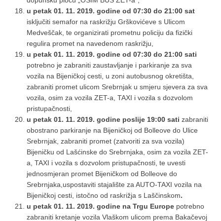
u petak 01. 11. 2019. godine od 07:30 do 21:00 sat
isključiti semafor na raskrižju Grškovićeve s Ulicom
Medveščak, te organizirati prometnu policiju da fizički
regulira promet na navedenom raskrižju,
u petak 01. 11. 2019. godine od 07:30 do 21:00 sati
potrebno je zabraniti zaustavljanje i parkiranje za sva
vozila na Bijeničkoj cesti, u zoni autobusnog okretišta,
zabraniti promet ulicom Srebrnjak u smjeru sjevera za sva
vozila, osim za vozila ZET-a, TAXI i vozila s dozvolom
pristupačnosti,
u petak 01. 11. 2019. godine poslije
19:00 sati
zabraniti
obostrano parkiranje na Bijeničkoj od Bolleove do Ulice
Srebrnjak, zabraniti promet (zatvoriti za sva vozila)
Bijeničku od Lašćinske do Srebrnjaka, osim za vozila ZET-
a, TAXI i vozila s dozvolom pristupačnosti, te uvesti
jednosmjeran promet Bijeničkom od Bolleove do
Srebrnjaka,uspostaviti stajalište za AUTO-TAXI vozila na
Bijeničkoj cesti, istočno od raskrižja s Laščinskom
.
u petak 01. 11. 2019. godine na Trgu Europe
potrebno
zabraniti kretanje vozila Vlaškom ulicom prema Bakačevoj