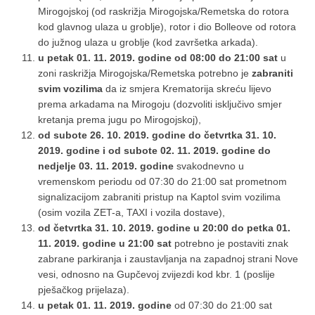
Mirogojskoj (od raskrižja Mirogojska/Remetska do rotora
kod glavnog ulaza u groblje), rotor i dio Bolleove od rotora
do južnog ulaza u groblje (kod završetka arkada).
u petak 01. 11. 2019. godine od 08:00 do 21:00 sat
u
zoni raskrižja Mirogojska/Remetska potrebno je
zabraniti
svim vozilima
da iz smjera Krematorija skreću lijevo
prema arkadama na Mirogoju (dozvoliti isključivo smjer
kretanja prema jugu po Mirogojskoj),
od subote 26. 10. 2019. godine do četvrtka 31. 10.
2019. godine i od subote 02. 11. 2019. godine do
nedjelje 03. 11. 2019. godine
svakodnevno u
vremenskom periodu od 07:30 do 21:00 sat prometnom
signalizacijom zabraniti pristup na Kaptol svim vozilima
(osim vozila ZET-a, TAXI i vozila dostave),
od četvrtka 31. 10. 2019. godine u 20:00 do petka 01.
11. 2019. godine u 21:00 sat
potrebno je postaviti znak
zabrane parkiranja i zaustavljanja na zapadnoj strani Nove
vesi, odnosno na Gupčevoj zvijezdi kod kbr. 1 (poslije
pješačkog prijelaza).
u petak 01. 11. 2019. godine
od 07:30 do 21:00 sat