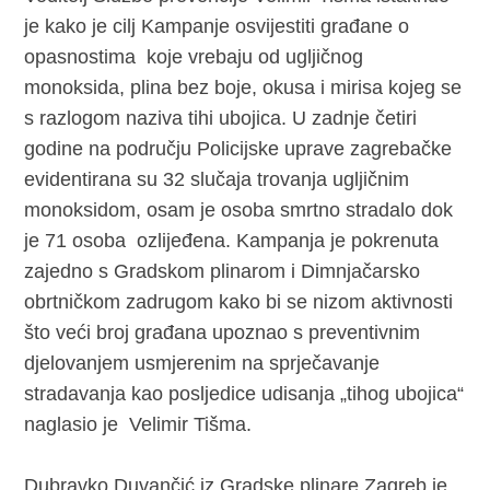
je kako je cilj Kampanje osvijestiti građane o
opasnostima koje vrebaju od ugljičnog
monoksida, plina bez boje, okusa i mirisa kojeg se
s razlogom naziva tihi ubojica. U zadnje četiri
godine na području Policijske uprave zagrebačke
evidentirana su 32 slučaja trovanja ugljičnim
monoksidom, osam je osoba smrtno stradalo dok
je 71 osoba ozlijeđena. Kampanja je pokrenuta
zajedno s Gradskom plinarom i Dimnjačarsko
obrtničkom zadrugom kako bi se nizom aktivnosti
što veći broj građana upoznao s preventivnim
djelovanjem usmjerenim na sprječavanje
stradavanja kao posljedice udisanja „tihog ubojica“
naglasio je Velimir Tišma.
Dubravko Duvančić iz Gradske plinare Zagreb je