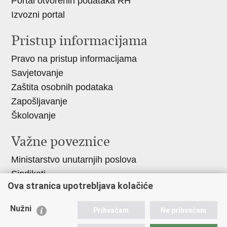
Portal otvorenih podataka RH
Izvozni portal
Pristup informacijama
Pravo na pristup informacijama
Savjetovanje
Zaštita osobnih podataka
Zapošljavanje
Školovanje
Važne poveznice
Ministarstvo unutarnjih poslova
Sindikati
Ova stranica upotrebljava kolačiće
Udruge
Dom zdravlja MUP-a
Nužni
Prihvaćam
Ne prihvaćam
Policijska akademija