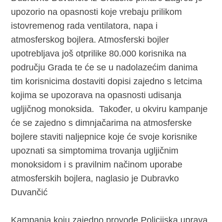
upozorio na opasnosti koje vrebaju prilikom
istovremenog rada ventilatora, napa i
atmosferskog bojlera. Atmosferski bojler
upotrebljava još otprilike 80.000 korisnika na
području Grada te će se u nadolazećim danima
tim korisnicima dostaviti dopisi zajedno s letcima
kojima se upozorava na opasnosti udisanja
ugljičnog monoksida. Također, u okviru kampanje
će se zajedno s dimnjačarima na atmosferske
bojlere staviti naljepnice koje će svoje korisnike
upoznati sa simptomima trovanja ugljičnim
monoksidom i s pravilnim načinom uporabe
atmosferskih bojlera, naglasio je Dubravko
Duvančić
Kampanja koju zajedno provode Policijska uprava