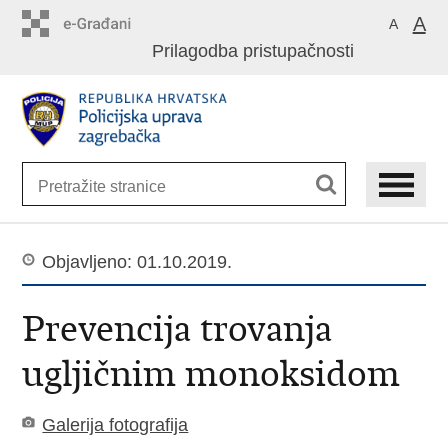
Preskoči
A
A
na
Prilagodba pristupačnosti
glavni
sadržaj
Objavljeno: 01.10.2019.
Prevencija trovanja
ugljičnim monoksidom
Galerija fotografija