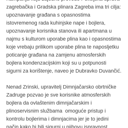
zagrebačka i Gradska plinara Zagreba ima tri cilja:
upoznavanje građana s opasnostima
istovremenog rada kuhinjske nape i bojlera,
upoznavanje korisnika stanova ili apartmana u
najmu s kulturom uporabe plina kao i opasnostima
koje vrebaju prilikom uporabe plina te naposljetku
poticanje građana na zamjenu atmosferskih
bojlera kondenzacijskim koji su u potpunosti
sigurni za korištenje, naveo je Dubravko Duvančić.
Nenad Zrinski, upravitelj Dimnjačarsko obrtničke
Zadruge pozvao je sve korisnike atmosferskih
bojlera da ovlaštenim dimnjačarskim i
plinoservisnim službama omoguće pristup i
kontrolu bojlerima i dimnjacima jer je to jedini
način kako bi bili sigurni u njihovu ispravnost.