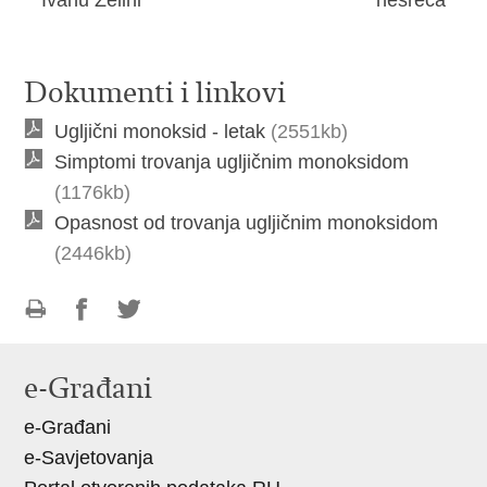
Ivanu Zelini
nesreća
Dokumenti i linkovi
Ugljični monoksid - letak
(2551kb)
Simptomi trovanja ugljičnim monoksidom
(1176kb)
Opasnost od trovanja ugljičnim monoksidom
(2446kb)
Ispiši
Podijeli
Podijeli
stranicu
na
na
e-Građani
Facebooku
Twitteru
e-Građani
e-Savjetovanja