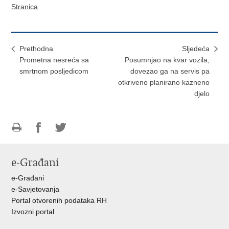
Stranica
Prethodna
Sljedeća
Prometna nesreća sa
Posumnjao na kvar vozila,
smrtnom posljedicom
dovezao ga na servis pa
otkriveno planirano kazneno
djelo
Ispiši
Podijeli
Podijeli
stranicu
na
na
e-Građani
Facebooku
Twitteru
e-Građani
e-Savjetovanja
Portal otvorenih podataka RH
Izvozni portal