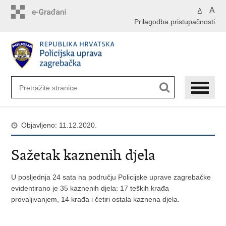
Preskoči
A
A
na
Prilagodba pristupačnosti
glavni
sadržaj
Objavljeno: 11.12.2020.
Sažetak kaznenih djela
U posljednja 24 sata na području Policijske uprave zagrebačke
evidentirano je 35 kaznenih djela: 17 teških krađa
provaljivanjem, 14 krađa i četiri ostala kaznena djela.