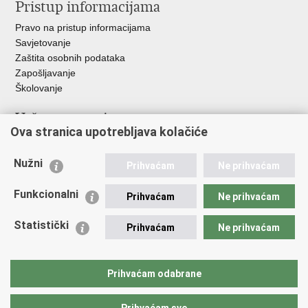
Pristup informacijama
Pravo na pristup informacijama
Savjetovanje
Zaštita osobnih podataka
Zapošljavanje
Školovanje
Važne poveznice
Ova stranica upotrebljava kolačiće
Ministarstvo unutarnjih poslova
Sindikati
Nužni
Prihvaćam
Ne prihvaćam
Udruge
Dom zdravlja MUP-a
Funkcionalni
Prihvaćam
Ne prihvaćam
Policijska akademija
Muzej policije
Statistički
Prihvaćam
Ne prihvaćam
Zaklada policijske solidarnosti
Centar za forenzična ispitivanja, istraživanja i vještačenja "Ivan
Vučetić"
Prihvaćam odabrane
Policijske uprave