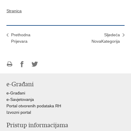
Stranica
Prethodna
Sljedeća
Prijevara
NovaKategorija
Ispiši
Podijeli
Podijeli
stranicu
na
na
e-Građani
Facebooku
Twitteru
e-Građani
e-Savjetovanja
Portal otvorenih podataka RH
Izvozni portal
Pristup informacijama