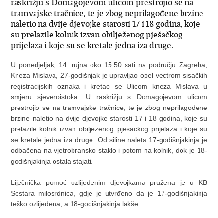
raskrižju s Domagojevom ulicom prestrojio se na
tramvajske tračnice, te je zbog neprilagođene brzine
naletio na dvije djevojke starosti 17 i 18 godina, koje
su prelazile kolnik izvan obilježenog pješačkog
prijelaza i koje su se kretale jedna iza druge.
U ponedjeljak, 14. rujna oko 15.50 sati na području Zagreba,
Kneza Mislava, 27-godišnjak je upravljao opel vectrom sisačkih
registracijskih oznaka i kretao se Ulicom kneza Mislava u
smjeru sjeveroistoka. U raskrižju s Domagojevom ulicom
prestrojio se na tramvajske tračnice, te je zbog neprilagođene
brzine naletio na dvije djevojke starosti 17 i 18 godina, koje su
prelazile kolnik izvan obilježenog pješačkog prijelaza i koje su
se kretale jedna iza druge. Od siline naleta 17-godišnjakinja je
odbačena na vjetrobransko staklo i potom na kolnik, dok je 18-
godišnjakinja ostala stajati.
Liječnička pomoć ozlijeđenim djevojkama pružena je u KB
Sestara milosrdnica, gdje je utvrđeno da je 17-godišnjakinja
teško ozlijeđena, a 18-godišnjakinja lakše.