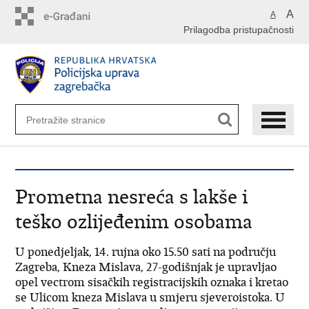
Preskoči
A
A
na
Prilagodba pristupačnosti
glavni
sadržaj
Prometna nesreća s lakše i
teško ozlijeđenim osobama
U ponedjeljak, 14. rujna oko 15.50 sati na području
Zagreba, Kneza Mislava, 27-godišnjak je upravljao
opel vectrom sisačkih registracijskih oznaka i kretao
se Ulicom kneza Mislava u smjeru sjeveroistoka. U