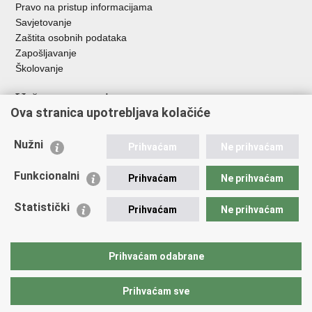
Pravo na pristup informacijama
Savjetovanje
Zaštita osobnih podataka
Zapošljavanje
Školovanje
Važne poveznice
Ova stranica upotrebljava kolačiće
Ministarstvo unutarnjih poslova
Sindikati
Nužni
Prihvaćam
Ne prihvaćam
Udruge
Dom zdravlja MUP-a
Funkcionalni
Prihvaćam
Ne prihvaćam
Policijska akademija
Muzej policije
Statistički
Prihvaćam
Ne prihvaćam
Zaklada policijske solidarnosti
Centar za forenzična ispitivanja, istraživanja i vještačenja "Ivan
Vučetić"
Prihvaćam odabrane
Policijske uprave
Prihvaćam sve
Povratak na vrh