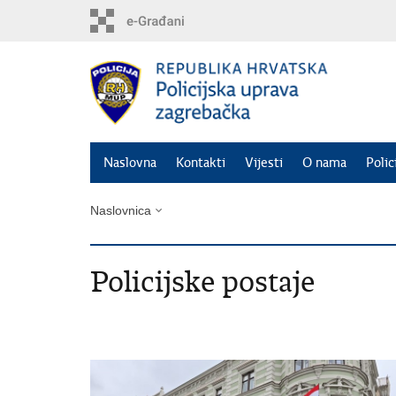
Preskoči
na
glavni
sadržaj
Naslovna
Kontakti
Vijesti
O nama
Polic
Naslovnica
Policijske postaje