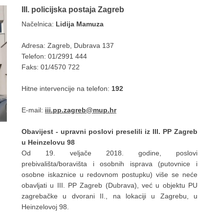
III. policijska postaja Zagreb
Načelnica:
Lidija Mamuza
Adresa: Zagreb, Dubrava 137
Telefon: 01/2991 444
Faks: 01/4570 722
Hitne intervencije na telefon:
192
E-mail:
iii.pp.zagreb@mup.hr
Obavijest - upravni poslovi preselili iz III. PP Zagreb
u Heinzelovu 98
Od 19. veljače 2018. godine, poslovi
prebivališta/boravišta i osobnih isprava (putovnice i
osobne iskaznice u redovnom postupku) više se neće
obavljati u III. PP Zagreb (Dubrava), već u objektu PU
zagrebačke u dvorani II., na lokaciji u Zagrebu, u
Heinzelovoj 98.