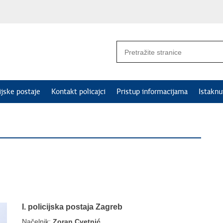
ijske postaje
Kontakt policajci
Pristup informacijama
Istakn
I. policijska postaja Zagreb
Načelnik:
Zoran Cvetnić